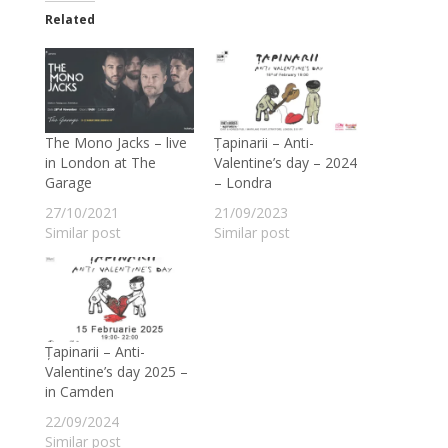
Related
The Mono Jacks – live
Țapinarii – Anti-
in London at The
Valentine’s day – 2024
Garage
– Londra
27/10/2021
21/09/2023
Similar post
Similar post
Țapinarii – Anti-
Valentine’s day 2025 –
in Camden
22/09/2024
Similar post