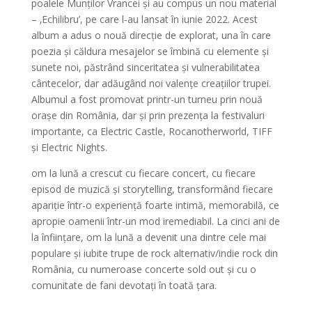
poalele Munților Vrancei și au compus un nou material
– ‚Echilibru’, pe care l-au lansat în iunie 2022. Acest
album a adus o nouă direcție de explorat, una în care
poezia și căldura mesajelor se îmbină cu elemente și
sunete noi, păstrând sinceritatea și vulnerabilitatea
cântecelor, dar adăugând noi valențe creațiilor trupei.
Albumul a fost promovat printr-un turneu prin nouă
orașe din România, dar și prin prezența la festivaluri
importante, ca Electric Castle, Rocanotherworld, TIFF
și Electric Nights.
om la lună a crescut cu fiecare concert, cu fiecare
episod de muzică și storytelling, transformând fiecare
apariție într-o experiență foarte intimă, memorabilă, ce
apropie oamenii într-un mod iremediabil. La cinci ani de
la înființare, om la lună a devenit una dintre cele mai
populare și iubite trupe de rock alternativ/indie rock din
România, cu numeroase concerte sold out și cu o
comunitate de fani devotați în toată țara.