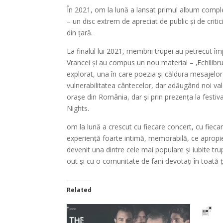
În 2021, om la lună a lansat primul album complet
– un disc extrem de apreciat de public și de critici
din țară.
La finalul lui 2021, membrii trupei au petrecut î
Vrancei și au compus un nou material – ‚Echilibru
explorat, una în care poezia și căldura mesajelor
vulnerabilitatea cântecelor, dar adăugând noi val
orașe din România, dar și prin prezența la festiva
Nights.
om la lună a crescut cu fiecare concert, cu fiecar
experiență foarte intimă, memorabilă, ce apropie 
devenit una dintre cele mai populare și iubite t
out și cu o comunitate de fani devotați în toată ț
Related