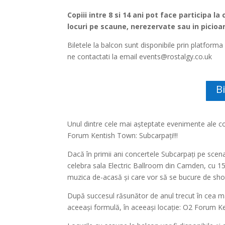
Copiii intre 8 si 14 ani pot face participa 
locuri pe scaune, nerezervate sau in picioar
Biletele la balcon sunt disponibile prin platform
ne contactati la email
events@rostalgy.co.uk
Bi
Unul dintre cele mai așteptate evenimente ale co
Forum Kentish Town: Subcarpați!!!
Dacă în primii ani concertele Subcarpați pe scen
celebra sala Electric Ballroom din Camden, cu 1500
muzica de-acasă și care vor să se bucure de sho
După succesul răsunător de anul trecut în cea m
aceeași formulă, în aceeași locație: O2 Forum K