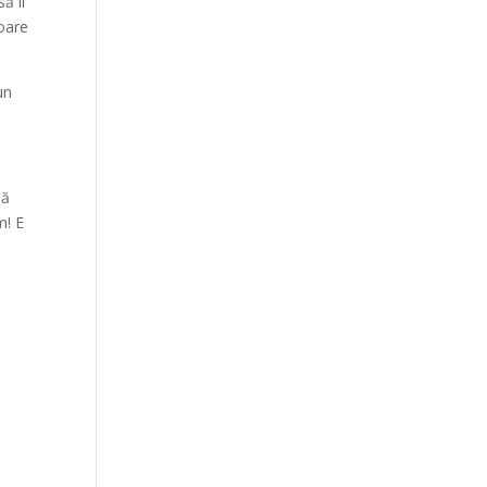
ă îl
ioare
un
să
m! E