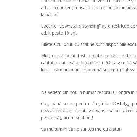
Locurile cu scaune la balcon vor fi disponibile și a
aduci la concert, musai loc la balcon: locuri pe s
la balcon.
Locurile “downstairs standing” au o restricție de
adult peste 18 ani.
Biletele cu locuri cu scaune sunt disponibile exc
Mulți dintre voi ați fost la toate concertele din L
cântați cu noi, să beți o bere cu ROstalgicii, să
liantul care ne aduce împreună și, pentru câteva 
Ne vedem din nou în număr record la Londra în 
Ca și până acum, pentru că ești fan ROstalgy, pa
newsletterul nostru, ai avut șansa să achiziționez
persoană), acum sold out!
Vă mulțumim că ne sunteți mereu alături!