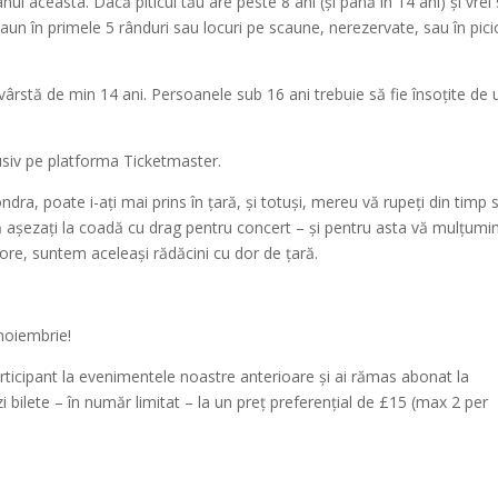
nul aceasta. Dacă piticul tău are peste 8 ani (și până în 14 ani) și vrei s
caun în primele 5 rânduri sau locuri pe scaune, nerezervate, sau în pic
 vârstă de min 14 ani. Persoanele sub 16 ani trebuie să fie însoțite de 
lusiv pe platforma Ticketmaster.
ondra, poate i-ați mai prins în țară, și totuși, mereu vă rupeți din timp 
 vă așezați la coadă cu drag pentru concert – și pentru asta vă mulțumi
ore, suntem aceleași rădăcini cu dor de țară.
noiembrie!
rticipant la evenimentele noastre anterioare și ai rămas abonat la
i bilete – în număr limitat – la un preț preferențial de £15 (max 2 per