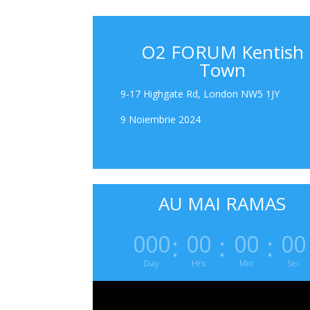
O2 FORUM Kentish
Town
9-17 Highgate Rd, London NW5 1JY
9 Noiembrie 2024
AU MAI RAMAS
:
:
:
000
00
00
00
Day
Hrs
Min
Sec