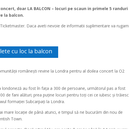
la concert, doar LA BALCON – locuri pe scaun in primele 5 randuri
e la balcon.
a Ticketmaster.
Daca aveti nevoie de informatii suplimentare va rugam
lete cu loc la balcon
munității românești revine la Londra pentru al doilea concert la O2
a londoneză au fost în fața a 300 de persoane, următorul pas a fost
 de fani alături; prea puține locuri pentru toți cei ce iubesc și trăiesc
wul formației Subcarpați la Londra.
ai mare locație de până atunci, e timpul să ne bucurăm din nou de
entish Town.