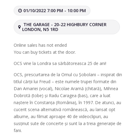
01/10/2022 7:00 PM - 10:00 PM
THE GARAGE - 20-22 HIGHBURY CORNER
LONDON, N5 1RD
Online sales has not ended
You can buy tickets at the door.
OCS vine la Londra sa sărbătoreasca 25 de ani!
OCS, prescurtarea de la Omul cu Șobolani – inspirat din
titlul cărții lui Freud – este numele trupei formate din
Dan Amariei (vocal), Nicolae Aramă (chitară), Mihnea
Dobrotă (tobe) și Radu Caragea (bas), care a luat
naștere în Constanța (România), în 1997. De atunci, au
cucerit scena alternativă românească, au lansat opt
albume, au filmat aproape 40 de videoclipuri, au
susținut sute de concerte și sunt la a treia generație de
fani.