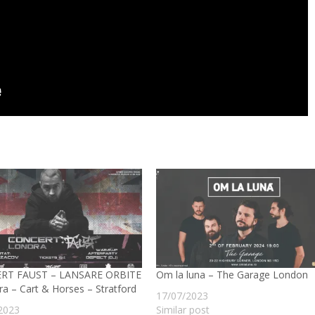
RT FAUST – LANSARE ORBITE
Om la luna – The Garage London
ra – Cart & Horses – Stratford
17/07/2023
2023
Similar post