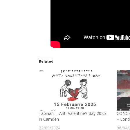
Related
Țapinarii – Anti-Valentine’s day 2025 –
CONCE
in Camden
– Lond
22/09/2024
06/04/