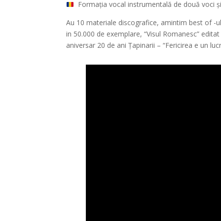
Formația vocal instrumentală de două voci și o
Au 10 materiale discografice, amintim best of -ul 
in 50.000 de exemplare, “Visul Romanesc” editat
aniversar 20 de ani Țapinarii – “Fericirea e un lu