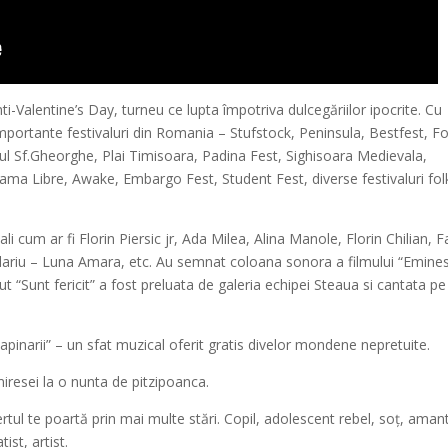
i-Valentine’s Day, turneu ce lupta împotriva dulcegăriilor ipocrite. Cu
 importante festivaluri din Romania – Stufstock, Peninsula, Bestfest, Fo
mul Sf.Gheorghe, Plai Timisoara, Padina Fest, Sighisoara Medievala,
 Libre, Awake, Embargo Fest, Student Fest, diverse festivaluri fol
i cum ar fi Florin Piersic jr, Ada Milea, Alina Manole, Florin Chilian, F
ariu – Luna Amara, etc. Au semnat coloana sonora a filmului “Emine
ut “Sunt fericit” a fost preluata de galeria echipei Steaua si cantata pe
Tapinarii” – un sfat muzical oferit gratis divelor mondene nepretuite.
iresei la o nunta de pitzipoanca.
ertul te poartă prin mai multe stări. Copil, adolescent rebel, soț, aman
ist, artist.