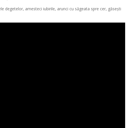
cele degetelor, amesteci iubirile, arunci cu săgeata spre cer, găsești