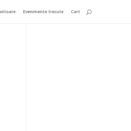
viitoare
Evenimente trecute
Cart