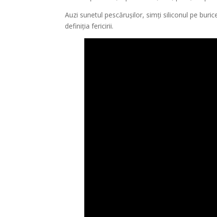
Auzi sunetul pescărușilor, simți siliconul pe buri
definiția fericirii.