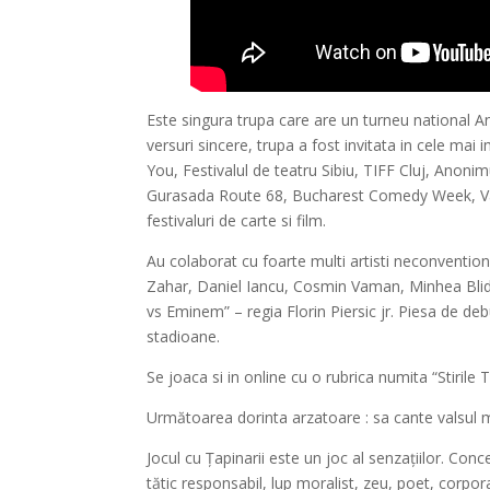
Este singura trupa care are un turneu national Ant
versuri sincere, trupa a fost invitata in cele mai
You, Festivalul de teatru Sibiu, TIFF Cluj, Anoni
Gurasada Route 68, Bucharest Comedy Week, Vama
festivaluri de carte si film.
Au colaborat cu foarte multi artisti neconventional
Zahar, Daniel Iancu, Cosmin Vaman, Minhea Blid
vs Eminem” – regia Florin Piersic jr. Piesa de deb
stadioane.
Se joaca si in online cu o rubrica numita “Stirile 
Următoarea dorinta arzatoare : sa cante valsul m
Jocul cu Țapinarii este un joc al senzațiilor. Conc
tătic responsabil, lup moralist, zeu, poet, corporat