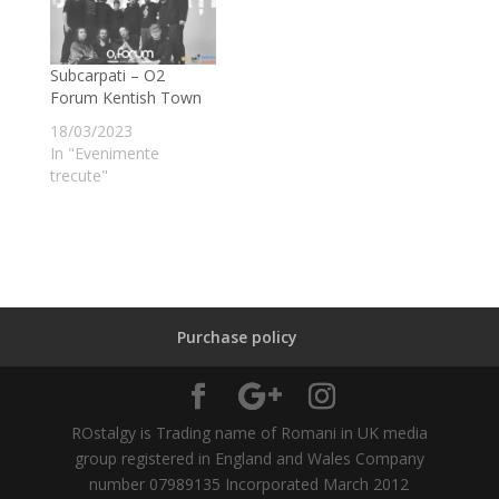
Subcarpati – O2
Forum Kentish Town
18/03/2023
In "Evenimente
trecute"
Purchase policy
ROstalgy is Trading name of Romani in UK media
group registered in England and Wales Company
number 07989135 Incorporated March 2012