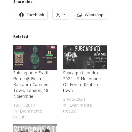
Share this:
Facebook
X
WhatsApp
Related
Subcarpați + Frații
Subcarpati Londra
Grime @ Electric
2024 – 9 Noiembrie
Ballroom-Camden
O2 Forum Kentish
Town, London, 18
town
Noiembrie
24/06/2024
18/11/2017
In "Evenimente
In "Evenimente
trecute"
trecute"