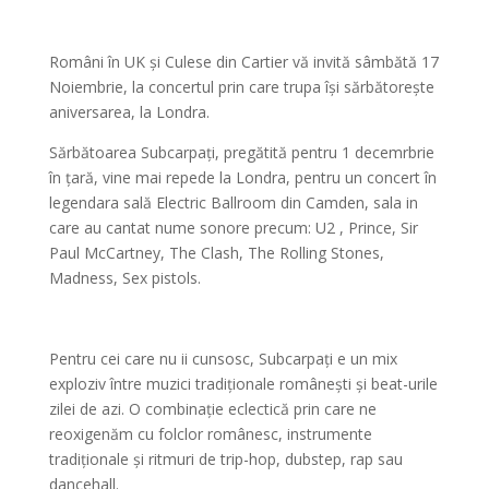
Români în UK și Culese din Cartier vă invită sâmbătă 17
Noiembrie, la concertul prin care trupa își sărbătorește
aniversarea, la Londra.
Sărbătoarea Subcarpați, pregătită pentru 1 decemrbrie
în țară, vine mai repede la Londra, pentru un concert în
legendara sală Electric Ballroom din Camden, sala in
care au cantat nume sonore precum: U2 , Prince, Sir
Paul McCartney, The Clash, The Rolling Stones,
Madness, Sex pistols.
Pentru cei care nu ii cunsosc, Subcarpați e un mix
exploziv între muzici tradiționale românești și beat-urile
zilei de azi. O combinație eclectică prin care ne
reoxigenăm cu folclor românesc, instrumente
tradiționale și ritmuri de trip-hop, dubstep, rap sau
dancehall.