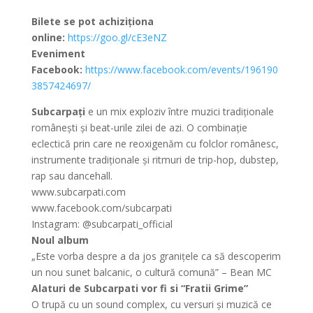
Bilete se pot achiziționa
online:
https://goo.gl/cE3eNZ
Eveniment
Facebook:
https://www.facebook.com/events/196190
3857424697/
Subcarpați
e un mix exploziv între muzici tradiționale
românești și beat-urile zilei de azi. O combinație
eclectică prin care ne reoxigenăm cu folclor românesc,
instrumente tradiționale și ritmuri de trip-hop, dubstep,
rap sau dancehall.
www.subcarpati.com
www.facebook.com/subcarpati
Instagram:
@subcarpati_official
Noul album
„Este vorba despre a da jos granițele ca să descoperim
un nou sunet balcanic, o cultură comună” – Bean MC
Alaturi de Subcarpati vor fi si “Fratii Grime”
O trupă cu un sound complex, cu versuri și muzică ce