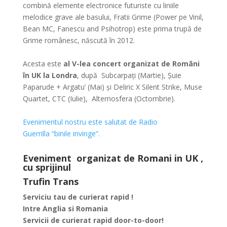
combină elemente electronice futuriste cu liniile
melodice grave ale basului, Fratii Grime (Power pe Vinil,
Bean MC, Fanescu and Psihotrop) este prima trupă de
Grime românesc, născută în 2012.
Acesta este
al V-lea concert organizat de Români
în UK la Londra
, după Subcarpați (Martie), Șuie
Paparude + Argatu’ (Mai) și Deliric X Silent Strike, Muse
Quartet, CTC (Iulie), Alternosfera (Octombrie).
Evenimentul nostru este salutat de
Radio
Guerrilla
“binile invinge”.
Eveniment organizat de
Romani in UK
,
cu sprijinul
Trufin Trans
Serviciu tau de curierat rapid !
Intre Anglia si Romania
Servicii de curierat rapid door-to-door!