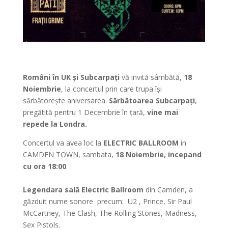
Români în UK și Subcarpați
vă invită sâmbătă,
18
Noiembrie
, la concertul prin care trupa își
sărbătorește aniversarea.
Sărbătoarea Subcarpați
,
pregătită pentru 1 Decembrie în țară,
vine mai
repede la Londra.
Concertul va avea loc la
ELECTRIC BALLROOM
in
CAMDEN TOWN, sambata,
18 Noiembrie, incepand
cu ora 18:00
.
Legendara sală Electric Ballroom
din Camden, a
găzduit nume sonore precum: U2 , Prince, Sir Paul
McCartney, The Clash, The Rolling Stones, Madness,
Sex Pistols.