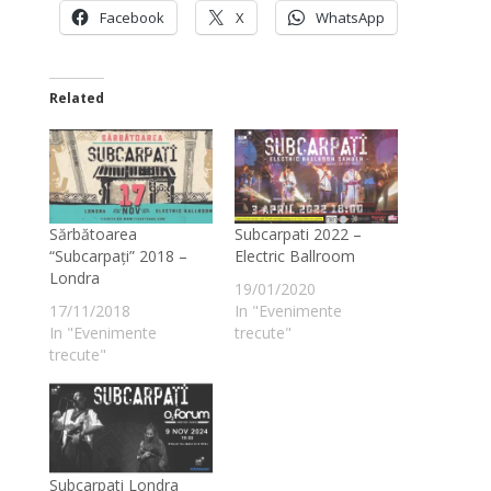
Facebook
X
WhatsApp
Related
Sărbătoarea
Subcarpati 2022 –
“Subcarpați” 2018 –
Electric Ballroom
Londra
19/01/2020
17/11/2018
In "Evenimente
In "Evenimente
trecute"
trecute"
Subcarpati Londra